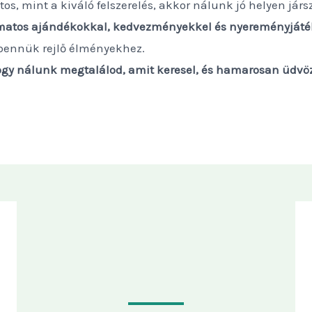
s, mint a kiváló felszerelés, akkor nálunk jó helyen járs
matos ajándékokkal, kedvezményekkel és nyereményjáté
bennük rejlő élményekhez.
hogy nálunk megtalálod, amit keresel, és hamarosan üdv