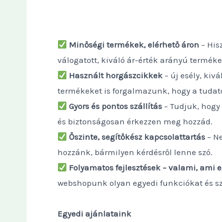
Minőségi termékek, elérhető áron
– His
válogatott, kiváló ár-érték arányú termék
Használt horgászcikkek
– új esély, ki
termékeket is forgalmazunk, hogy a tudato
Gyors és pontos szállítás
– Tudjuk, hogy
és biztonságosan érkezzen meg hozzád.
Őszinte, segítőkész kapcsolattartás
– N
hozzánk, bármilyen kérdésről lenne szó.
Folyamatos fejlesztések – valami, ami 
webshopunk olyan egyedi funkciókat és sz
Egyedi ajánlataink