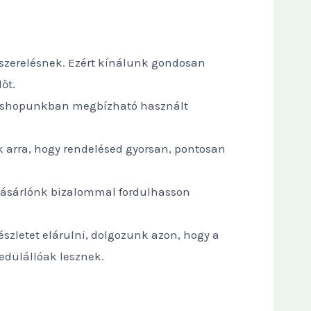
lszerelésnek. Ezért kínálunk gondosan
őt.
 Webshopunkban megbízható használt
k arra, hogy rendelésed gyorsan, pontosan
ásárlónk bizalommal fordulhasson
zletet elárulni, dolgozunk azon, hogy a
edülállóak lesznek.