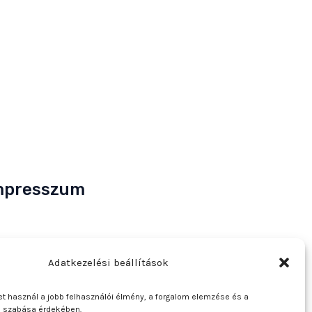
mpresszum
lajdonos
: Bakos Bálint E. V. (Halcsapda)
Adatkezelési beállítások
ékhely és postacím
: 2890 Tata, Nyárfa u. 7.
ószám
: 90921379-2-31
t használ a jobb felhasználói élmény, a forgalom elemzése és a
zösségi adószám
: HU90921379
e szabása érdekében.