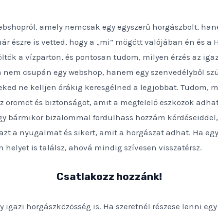
bshopról, amely nemcsak egy egyszerű horgászbolt, hane
r észre is vetted, hogy a „mi” mögött valójában én és a 
ltök a vízparton, és pontosan tudom, milyen érzés az igaz
da nem csupán egy webshop, hanem egy szenvedélyből szül
ed ne kelljen órákig keresgélned a legjobbat. Tudom, mil
z örömöt és biztonságot, amit a megfelelő eszközök adha
y bármikor bizalommal fordulhass hozzám kérdéseiddel,
ni azt a nyugalmat és sikert, amit a horgászat adhat. Ha e
helyet is találsz, ahová mindig szívesen visszatérsz.
Csatlakozz hozzánk!
y igazi horgászközösség is.
Ha szeretnél részese lenni egy