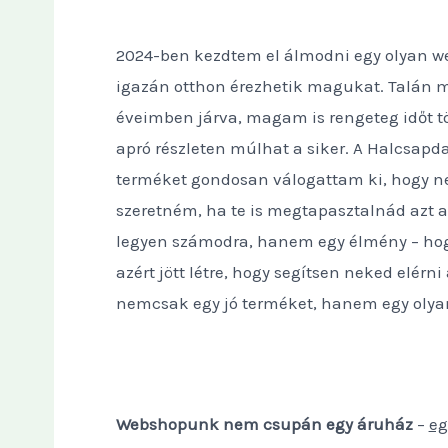
2024-ben kezdtem el álmodni egy olyan we
igazán otthon érezhetik magukat. Talán má
éveimben járva, magam is rengeteg időt tö
apró részleten múlhat a siker. A Halcsap
terméket gondosan válogattam ki, hogy nek
szeretném, ha te is megtapasztalnád azt a
legyen számodra, hanem egy élmény – hog
azért jött létre, hogy segítsen neked elér
nemcsak egy jó terméket, hanem egy olyan 
Webshopunk nem csupán egy áruház
–
eg