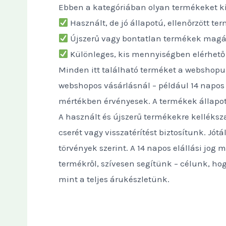
Ebben a kategóriában olyan termékeket kí
Használt, de jó állapotú, ellenőrzött te
Újszerű vagy bontatlan termékek magán
Különleges, kis mennyiségben elérhető f
Minden itt található terméket a webshopun
webshopos vásárlásnál – például 14 napos e
mértékben érvényesek. A termékek állapotá
A használt és újszerű termékekre kelléksz
cserét vagy visszatérítést biztosítunk. Jó
törvények szerint. A 14 napos elállási jog
termékről, szívesen segítünk – célunk, ho
mint a teljes árukészletünk.