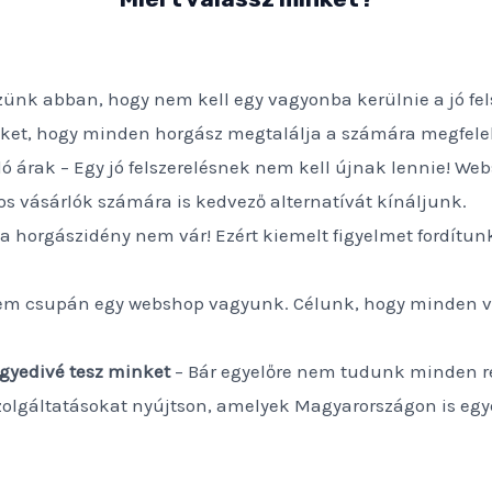
zünk abban, hogy nem kell egy vagyonba kerülnie a jó fe
eket, hogy minden horgász megtalálja a számára megfelel
váló árak – Egy jó felszerelésnek nem kell újnak lennie!
s vásárlók számára is kedvező alternatívát kínáljunk.
 a horgászidény nem vár! Ezért kiemelt figyelmet fordítun
em csupán egy webshop vagyunk. Célunk, hogy minden v
egyedivé tesz minket
– Bár egyelőre nem tudunk minden rés
olgáltatásokat nyújtson, amelyek Magyarországon is egy