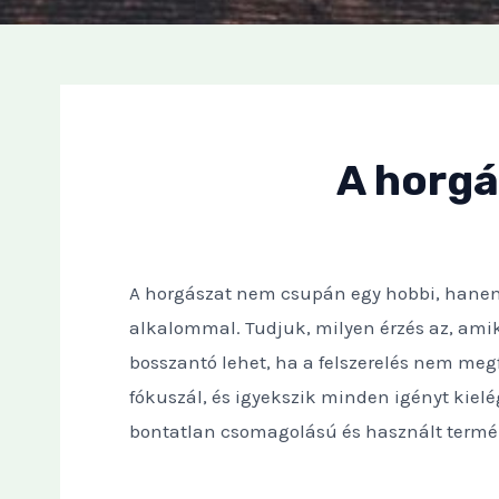
A horgá
A horgászat nem csupán egy hobbi, hanem e
alkalommal. Tudjuk, milyen érzés az, amiko
bosszantó lehet, ha a felszerelés nem megf
fókuszál, és igyekszik minden igényt kielé
bontatlan csomagolású és használt termé