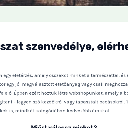
szat szenvedélye, elérh
gy életérzés, amely összeköt minket a természettel, és ú
r egy jól megválasztott etetőanyag vagy csali meghozza a
elelő. Éppen ezért hoztuk létre webshopunkat, amely a bo
gíteni – legyen szó kezdőkről vagy tapasztalt pecásokról.
kek is, mindkét kategóriában kedvezőbb árakkal.
Miért válassz minket?