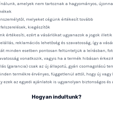
nálunk, amelyek nem tartoznak a hagyományos, újonnan 
rmékek
személytől, melyeket cégünk értékesít tovább
elszerelések, kiegészítők
k értékesíti, ezért a vásárlókat ugyanazok a jogok illet
lállás, reklamációs lehetőség és szavatosság, így a vásá
t minden esetben pontosan feltüntetjük a leírásban, fotó
avatosság vonatkozik, vagyis ha a termék hibásan érkezik
tállás (garancia) csak az új állapotú, gyári csomagolású 
 minden termékre érvényes, függetlenül attól, hogy új vag
gy ezek az egyedi ajánlatok is ugyanolyan biztonságos és 
Hogyan indultunk?