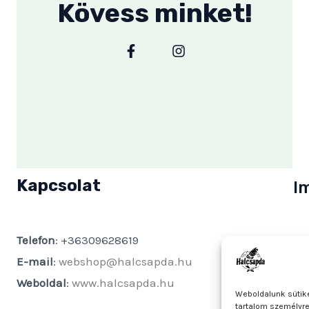
Kövess minket!
F
I
a
n
c
s
e
t
b
a
o
g
o
r
k
a
-
m
f
Kapcsolat
I
Telefon
: +36309628619
Tu
E-mail
:
webshop@halcsapda.hu
Sz
Weboldal
:
www.halcsapda.hu
Ad
Weboldalunk sütike
Kö
tartalom személyr