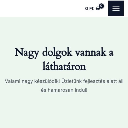
Skip
MAI
0
Ft
to
ME
content
Nagy dolgok vannak a
láthatáron
Valami nagy készülődik! Üzletünk fejlesztés alatt áll
és hamarosan indul!