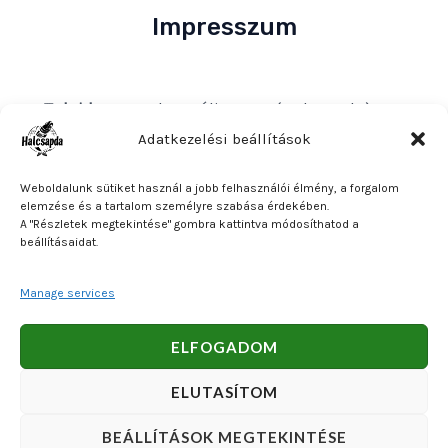
Impresszum
Tulajdonos
: Bakos Bálint E. V. (Halcsapda)
Székhely és postacím
: 2890 Tata, Nyárfa u. 7.
Adatkezelési beállítások
Adószám
: 90921379-2-31
Weboldalunk sütiket használ a jobb felhasználói élmény, a forgalom
Közösségi adószám
: HU90921379
elemzése és a tartalom személyre szabása érdekében.
A "Részletek megtekintése" gombra kattintva módosíthatod a
Bankszámlaszám
: OTP Bank 11740047-27102600
beállításaidat.
Manage services
Copyright © 2026 Bakos Bálint E. V. (Halcsapda). Powered
ELFOGADOM
by Bakos Bálint E. V. (Halcsapda).
ELUTASÍTOM
BEÁLLÍTÁSOK MEGTEKINTÉSE