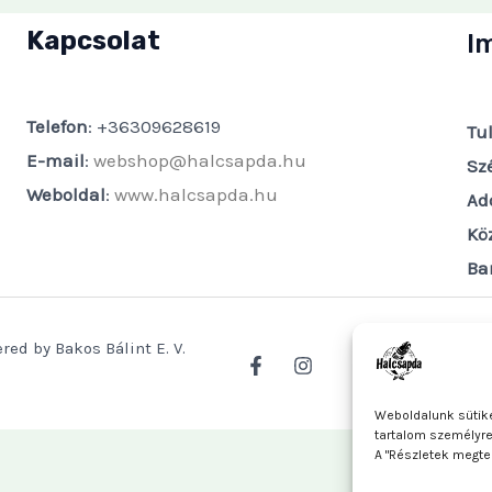
Kapcsolat
I
Telefon
: +36309628619
Tu
E-mail
:
webshop@halcsapda.hu
Sz
Weboldal
:
www.halcsapda.hu
Ad
Kö
Ba
red by Bakos Bálint E. V.
Weboldalunk sütike
tartalom személyr
A "Részletek megte