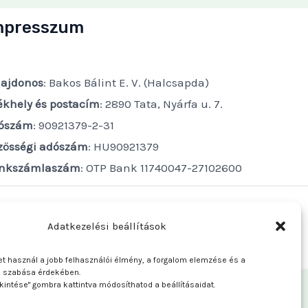
mpresszum
lajdonos
: Bakos Bálint E. V. (Halcsapda)
ékhely és postacím
: 2890 Tata, Nyárfa u. 7.
ószám
: 90921379-2-31
zösségi adószám
: HU90921379
nkszámlaszám
: OTP Bank 11740047-27102600
Adatkezelési beállítások
t használ a jobb felhasználói élmény, a forgalom elemzése és a
e szabása érdekében.
kintése" gombra kattintva módosíthatod a beállításaidat.