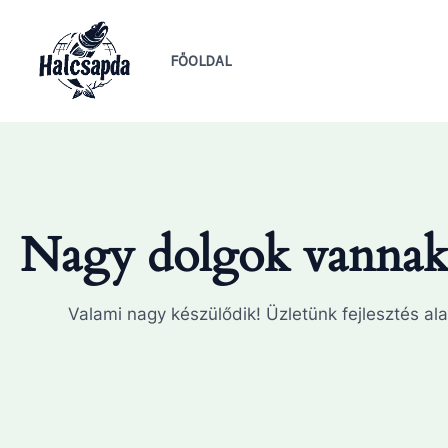
Skip
to
FŐOLDAL
content
Nagy dolgok vannak 
Valami nagy készülődik! Üzletünk fejlesztés ala