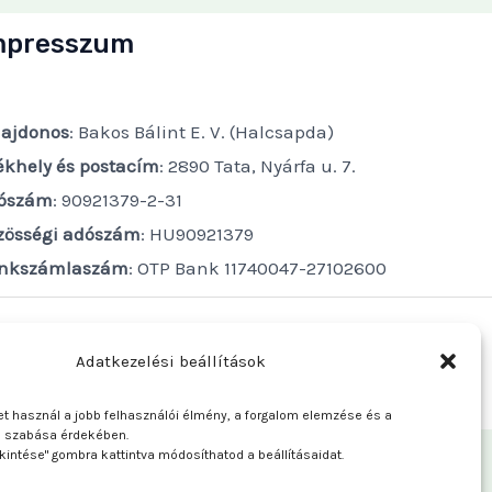
mpresszum
lajdonos
: Bakos Bálint E. V. (Halcsapda)
ékhely és postacím
: 2890 Tata, Nyárfa u. 7.
ószám
: 90921379-2-31
zösségi adószám
: HU90921379
nkszámlaszám
: OTP Bank 11740047-27102600
Adatkezelési beállítások
t használ a jobb felhasználói élmény, a forgalom elemzése és a
e szabása érdekében.
kintése" gombra kattintva módosíthatod a beállításaidat.