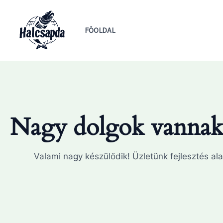
Skip
to
FŐOLDAL
content
Nagy dolgok vannak 
Valami nagy készülődik! Üzletünk fejlesztés ala