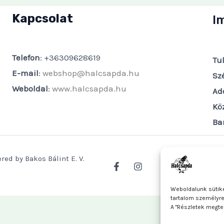
Kapcsolat
I
Telefon
: +36309628619
Tu
E-mail
:
webshop@halcsapda.hu
Sz
Weboldal
:
www.halcsapda.hu
Ad
Kö
Ba
red by Bakos Bálint E. V.
Weboldalunk sütike
tartalom személyr
A "Részletek megte