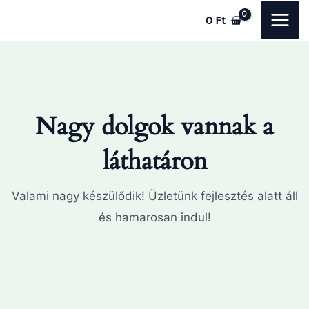
Skip
MAI
0
Ft
to
ME
content
Nagy dolgok vannak a
láthatáron
Valami nagy készülődik! Üzletünk fejlesztés alatt áll
és hamarosan indul!