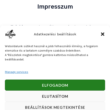
Impresszum
Tulajdonos
: Bakos Bálint E. V. (Halcsapda)
Székhely és postacím
: 2890 Tata, Nyárfa u. 7.
Adatkezelési beállítások
Adószám
: 90921379-2-31
Weboldalunk sütiket használ a jobb felhasználói élmény, a forgalom
Közösségi adószám
: HU90921379
elemzése és a tartalom személyre szabása érdekében.
A "Részletek megtekintése" gombra kattintva módosíthatod a
Bankszámlaszám
: OTP Bank 11740047-27102600
beállításaidat.
Manage services
Copyright © 2026 Bakos Bálint E. V. (Halcsapda). Powered
ELFOGADOM
by Bakos Bálint E. V. (Halcsapda).
ELUTASÍTOM
BEÁLLÍTÁSOK MEGTEKINTÉSE