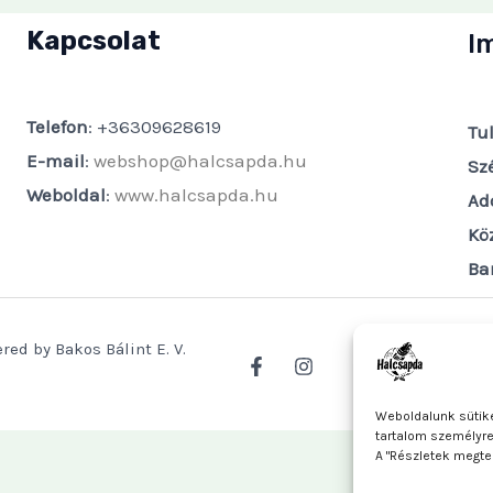
Kapcsolat
I
Telefon
: +36309628619
Tu
E-mail
:
webshop@halcsapda.hu
Sz
Weboldal
:
www.halcsapda.hu
Ad
Kö
Ba
red by Bakos Bálint E. V.
Weboldalunk sütike
tartalom személyr
A "Részletek megte