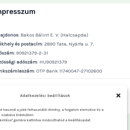
mpresszum
lajdonos
: Bakos Bálint E. V. (Halcsapda)
ékhely és postacím
: 2890 Tata, Nyárfa u. 7.
ószám
: 90921379-2-31
zösségi adószám
: HU90921379
nkszámlaszám
: OTP Bank 11740047-27102600
Adatkezelési beállítások
t használ a jobb felhasználói élmény, a forgalom elemzése és a
e szabása érdekében.
kintése" gombra kattintva módosíthatod a beállításaidat.