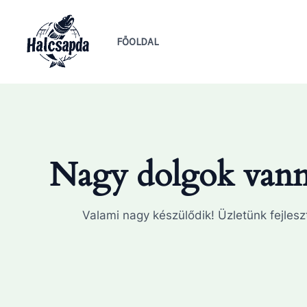
Skip
to
FŐOLDAL
content
Nagy dolgok vanna
Valami nagy készülődik! Üzletünk fejleszt