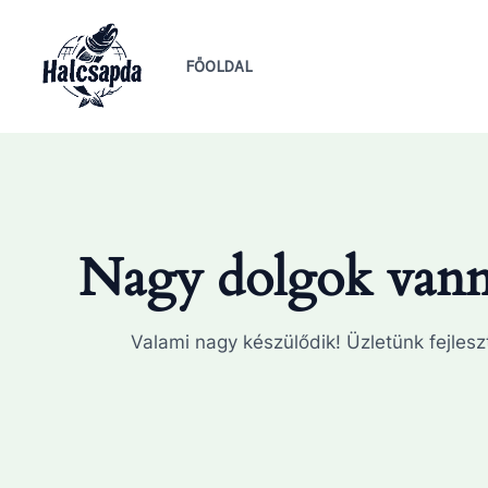
Skip
to
FŐOLDAL
content
Nagy dolgok vanna
Valami nagy készülődik! Üzletünk fejleszt