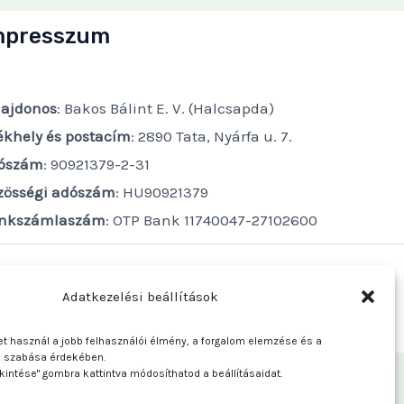
mpresszum
lajdonos
: Bakos Bálint E. V. (Halcsapda)
ékhely és postacím
: 2890 Tata, Nyárfa u. 7.
ószám
: 90921379-2-31
zösségi adószám
: HU90921379
nkszámlaszám
: OTP Bank 11740047-27102600
Adatkezelési beállítások
t használ a jobb felhasználói élmény, a forgalom elemzése és a
e szabása érdekében.
kintése" gombra kattintva módosíthatod a beállításaidat.