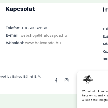
Kapcsolat
I
Telefon
: +36309628619
Tu
E-mail
:
webshop@halcsapda.hu
Sz
Weboldal
:
www.halcsapda.hu
Ad
Kö
Ba
red by Bakos Bálint E. V.
Weboldalunk sütike
tartalom személyr
A "Részletek megte