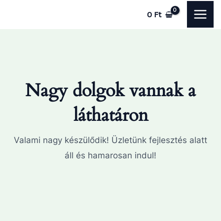
Skip
MAI
0
Ft
to
ME
content
Nagy dolgok vannak a
láthatáron
Valami nagy készülődik! Üzletünk fejlesztés alatt
áll és hamarosan indul!