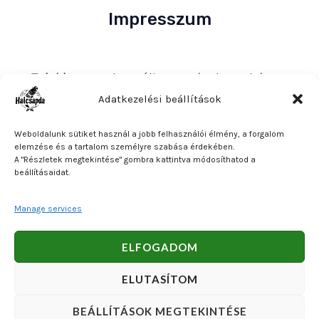
Impresszum
Tulajdonos
: Bakos Bálint E. V. (Halcsapda)
Székhely és postacím
: 2890 Tata, Nyárfa u. 7.
Adatkezelési beállítások
Adószám
: 90921379-2-31
Weboldalunk sütiket használ a jobb felhasználói élmény, a forgalom
Közösségi adószám
: HU90921379
elemzése és a tartalom személyre szabása érdekében.
A "Részletek megtekintése" gombra kattintva módosíthatod a
Bankszámlaszám
: OTP Bank 11740047-27102600
beállításaidat.
Manage services
Copyright © 2026 Bakos Bálint E. V. (Halcsapda). Powered
ELFOGADOM
by Bakos Bálint E. V. (Halcsapda).
ELUTASÍTOM
BEÁLLÍTÁSOK MEGTEKINTÉSE