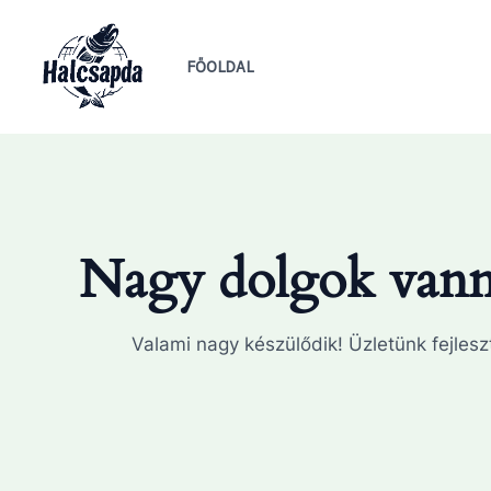
Skip
to
FŐOLDAL
content
Nagy dolgok vanna
Valami nagy készülődik! Üzletünk fejleszt