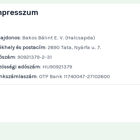
mpresszum
lajdonos
: Bakos Bálint E. V. (Halcsapda)
ékhely és postacím
: 2890 Tata, Nyárfa u. 7.
ószám
: 90921379-2-31
zösségi adószám
: HU90921379
nkszámlaszám
: OTP Bank 11740047-27102600