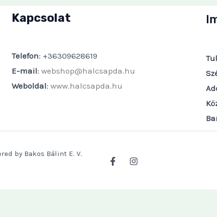
Kapcsolat
I
Telefon
: +36309628619
Tu
E-mail
:
webshop@halcsapda.hu
Sz
Weboldal
:
www.halcsapda.hu
Ad
Kö
Ba
red by Bakos Bálint E. V.