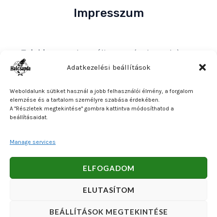
Impresszum
Tulajdonos
: Bakos Bálint E. V. (Halcsapda)
Székhely és postacím
: 2890 Tata, Nyárfa u. 7.
Adatkezelési beállítások
Adószám
: 90921379-2-31
Weboldalunk sütiket használ a jobb felhasználói élmény, a forgalom
Közösségi adószám
: HU90921379
elemzése és a tartalom személyre szabása érdekében.
A "Részletek megtekintése" gombra kattintva módosíthatod a
Bankszámlaszám
: OTP Bank 11740047-27102600
beállításaidat.
Manage services
Copyright © 2026 Bakos Bálint E. V. (Halcsapda). Powered
ELFOGADOM
by Bakos Bálint E. V. (Halcsapda).
ELUTASÍTOM
BEÁLLÍTÁSOK MEGTEKINTÉSE