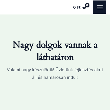
Skip
MAI
0
Ft
to
ME
content
Nagy dolgok vannak a
láthatáron
Valami nagy készülődik! Üzletünk fejlesztés alatt
áll és hamarosan indul!