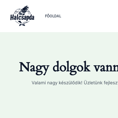
Skip
to
FŐOLDAL
content
Nagy dolgok vanna
Valami nagy készülődik! Üzletünk fejleszt