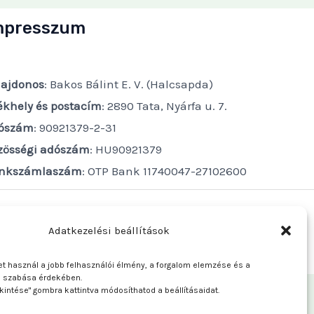
mpresszum
lajdonos
: Bakos Bálint E. V. (Halcsapda)
ékhely és postacím
: 2890 Tata, Nyárfa u. 7.
ószám
: 90921379-2-31
zösségi adószám
: HU90921379
nkszámlaszám
: OTP Bank 11740047-27102600
Adatkezelési beállítások
t használ a jobb felhasználói élmény, a forgalom elemzése és a
e szabása érdekében.
kintése" gombra kattintva módosíthatod a beállításaidat.