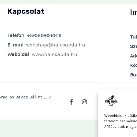
Kapcsolat
I
Telefon
: +36309628619
Tu
E-mail
:
webshop@halcsapda.hu
Sz
Weboldal
:
www.halcsapda.hu
Ad
Kö
Ba
red by Bakos Bálint E. V.
Weboldalunk sütike
tartalom személyr
A "Részletek megte