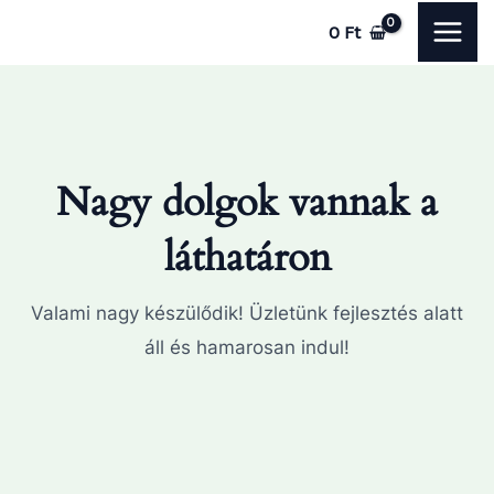
Skip
MAI
0
Ft
to
ME
content
Nagy dolgok vannak a
láthatáron
Valami nagy készülődik! Üzletünk fejlesztés alatt
áll és hamarosan indul!