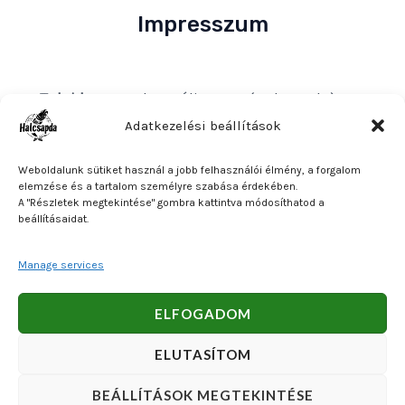
Impresszum
Tulajdonos
: Bakos Bálint E. V. (Halcsapda)
Székhely és postacím
: 2890 Tata, Nyárfa u. 7.
Adatkezelési beállítások
Adószám
: 90921379-2-31
Weboldalunk sütiket használ a jobb felhasználói élmény, a forgalom
Közösségi adószám
: HU90921379
elemzése és a tartalom személyre szabása érdekében.
A "Részletek megtekintése" gombra kattintva módosíthatod a
Bankszámlaszám
: OTP Bank 11740047-27102600
beállításaidat.
Manage services
Copyright © 2026 Bakos Bálint E. V. (Halcsapda). Powered
ELFOGADOM
by Bakos Bálint E. V. (Halcsapda).
ELUTASÍTOM
BEÁLLÍTÁSOK MEGTEKINTÉSE