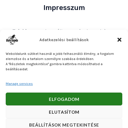
Impresszum
Tulajdonos
: Bakos Bálint E. V. (Halcsapda)
Székhely és postacím
: 2890 Tata, Nyárfa u. 7.
Adatkezelési beállítások
Adószám
: 90921379-2-31
Weboldalunk sütiket használ a jobb felhasználói élmény, a forgalom
Közösségi adószám
: HU90921379
elemzése és a tartalom személyre szabása érdekében.
A "Részletek megtekintése" gombra kattintva módosíthatod a
Bankszámlaszám
: OTP Bank 11740047-27102600
beállításaidat.
Manage services
Copyright © 2026 Bakos Bálint E. V. (Halcsapda). Powered
ELFOGADOM
by Bakos Bálint E. V. (Halcsapda).
ELUTASÍTOM
BEÁLLÍTÁSOK MEGTEKINTÉSE