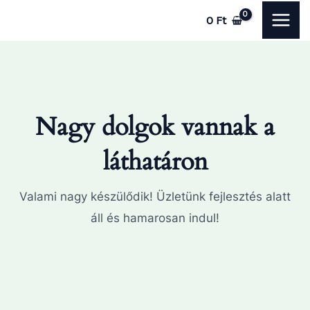
Skip
MAI
0
Ft
to
ME
content
Nagy dolgok vannak a
láthatáron
Valami nagy készülődik! Üzletünk fejlesztés alatt
áll és hamarosan indul!