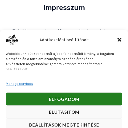
Impresszum
Tulajdonos
: Bakos Bálint E. V. (Halcsapda)
Székhely és postacím
: 2890 Tata, Nyárfa u. 7.
Adatkezelési beállítások
Adószám
: 90921379-2-31
Weboldalunk sütiket használ a jobb felhasználói élmény, a forgalom
Közösségi adószám
: HU90921379
elemzése és a tartalom személyre szabása érdekében.
A "Részletek megtekintése" gombra kattintva módosíthatod a
Bankszámlaszám
: OTP Bank 11740047-27102600
beállításaidat.
Manage services
Copyright © 2026 Bakos Bálint E. V. (Halcsapda). Powered
ELFOGADOM
by Bakos Bálint E. V. (Halcsapda).
ELUTASÍTOM
BEÁLLÍTÁSOK MEGTEKINTÉSE