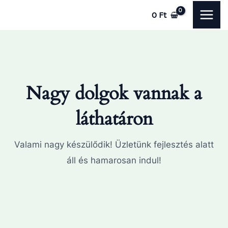
Skip
MAI
0
Ft
to
ME
content
Nagy dolgok vannak a
láthatáron
Valami nagy készülődik! Üzletünk fejlesztés alatt
áll és hamarosan indul!