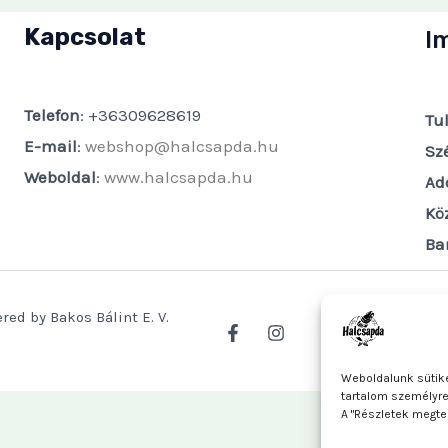
Kapcsolat
I
Telefon
: +36309628619
Tu
E-mail
:
webshop@halcsapda.hu
Sz
Weboldal
:
www.halcsapda.hu
Ad
Kö
Ba
red by Bakos Bálint E. V.
Weboldalunk sütike
tartalom személyr
A "Részletek megte