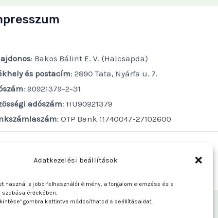
mpresszum
lajdonos
: Bakos Bálint E. V. (Halcsapda)
ékhely és postacím
: 2890 Tata, Nyárfa u. 7.
ószám
: 90921379-2-31
zösségi adószám
: HU90921379
nkszámlaszám
: OTP Bank 11740047-27102600
Adatkezelési beállítások
t használ a jobb felhasználói élmény, a forgalom elemzése és a
e szabása érdekében.
kintése" gombra kattintva módosíthatod a beállításaidat.