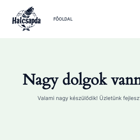
Skip
to
FŐOLDAL
content
Nagy dolgok vanna
Valami nagy készülődik! Üzletünk fejleszt