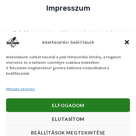
Impresszum
Tulajdonos
: Bakos Bálint E. V. (Halcsapda)
Székhely és postacím
: 2890 Tata, Nyárfa u. 7.
Adatkezelési beállítások
Adószám
: 90921379-2-31
Weboldalunk sütiket használ a jobb felhasználói élmény, a forgalom
Közösségi adószám
: HU90921379
elemzése és a tartalom személyre szabása érdekében.
A "Részletek megtekintése" gombra kattintva módosíthatod a
Bankszámlaszám
: OTP Bank 11740047-27102600
beállításaidat.
Manage services
Copyright © 2026 Bakos Bálint E. V. (Halcsapda). Powered
ELFOGADOM
by Bakos Bálint E. V. (Halcsapda).
ELUTASÍTOM
BEÁLLÍTÁSOK MEGTEKINTÉSE