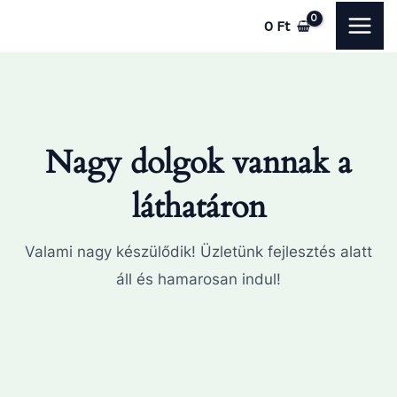
Skip
MAI
0
Ft
to
ME
content
Nagy dolgok vannak a
láthatáron
Valami nagy készülődik! Üzletünk fejlesztés alatt
áll és hamarosan indul!