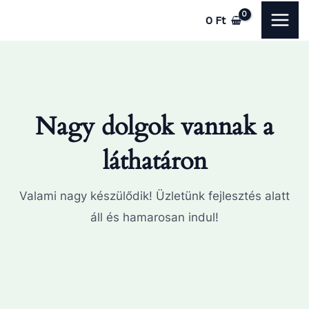
Skip
MAI
0
Ft
to
ME
content
Nagy dolgok vannak a
láthatáron
Valami nagy készülődik! Üzletünk fejlesztés alatt
áll és hamarosan indul!