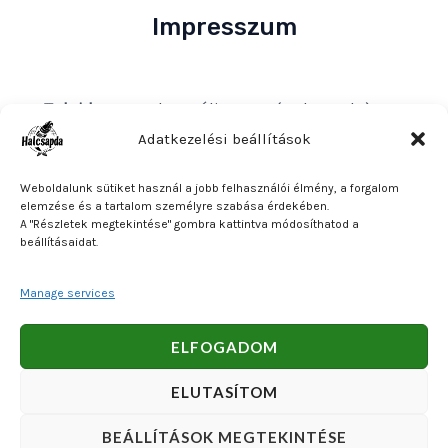
Impresszum
Tulajdonos
: Bakos Bálint E. V. (Halcsapda)
Székhely és postacím
: 2890 Tata, Nyárfa u. 7.
Adatkezelési beállítások
Adószám
: 90921379-2-31
Weboldalunk sütiket használ a jobb felhasználói élmény, a forgalom
Közösségi adószám
: HU90921379
elemzése és a tartalom személyre szabása érdekében.
A "Részletek megtekintése" gombra kattintva módosíthatod a
Bankszámlaszám
: OTP Bank 11740047-27102600
beállításaidat.
Manage services
Copyright © 2026 Bakos Bálint E. V. (Halcsapda). Powered
ELFOGADOM
by Bakos Bálint E. V. (Halcsapda).
ELUTASÍTOM
BEÁLLÍTÁSOK MEGTEKINTÉSE