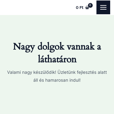
Skip
MAI
0
Ft
to
ME
content
Nagy dolgok vannak a
láthatáron
Valami nagy készülődik! Üzletünk fejlesztés alatt
áll és hamarosan indul!