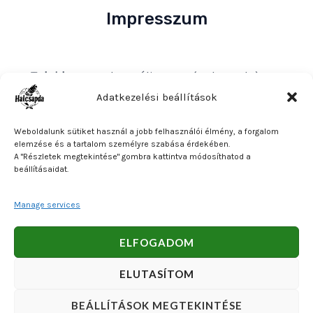
Impresszum
Tulajdonos
: Bakos Bálint E. V. (Halcsapda)
Székhely és postacím
: 2890 Tata, Nyárfa u. 7.
Adatkezelési beállítások
Adószám
: 90921379-2-31
Weboldalunk sütiket használ a jobb felhasználói élmény, a forgalom
Közösségi adószám
: HU90921379
elemzése és a tartalom személyre szabása érdekében.
A "Részletek megtekintése" gombra kattintva módosíthatod a
Bankszámlaszám
: OTP Bank 11740047-27102600
beállításaidat.
Manage services
Copyright © 2026 Bakos Bálint E. V. (Halcsapda). Powered
ELFOGADOM
by Bakos Bálint E. V. (Halcsapda).
ELUTASÍTOM
BEÁLLÍTÁSOK MEGTEKINTÉSE