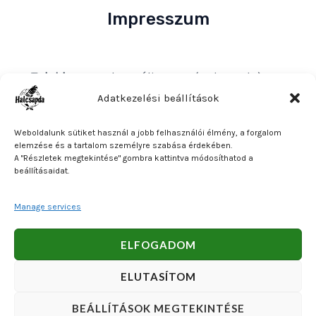
Impresszum
Tulajdonos
: Bakos Bálint E. V. (Halcsapda)
Székhely és postacím
: 2890 Tata, Nyárfa u. 7.
Adatkezelési beállítások
Adószám
: 90921379-2-31
Weboldalunk sütiket használ a jobb felhasználói élmény, a forgalom
Közösségi adószám
: HU90921379
elemzése és a tartalom személyre szabása érdekében.
A "Részletek megtekintése" gombra kattintva módosíthatod a
Bankszámlaszám
: OTP Bank 11740047-27102600
beállításaidat.
Manage services
Copyright © 2026 Bakos Bálint E. V. (Halcsapda). Powered
ELFOGADOM
by Bakos Bálint E. V. (Halcsapda).
ELUTASÍTOM
BEÁLLÍTÁSOK MEGTEKINTÉSE