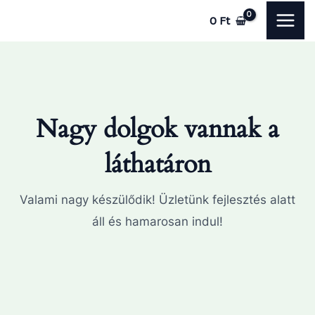
Skip
MAI
0
Ft
to
ME
content
Nagy dolgok vannak a
láthatáron
Valami nagy készülődik! Üzletünk fejlesztés alatt
áll és hamarosan indul!