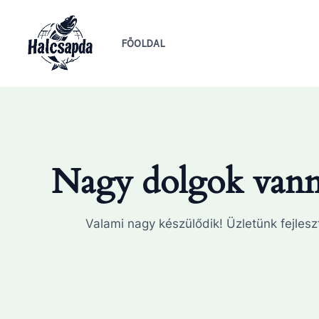
Skip
to
FŐOLDAL
content
Nagy dolgok vanna
Valami nagy készülődik! Üzletünk fejleszt