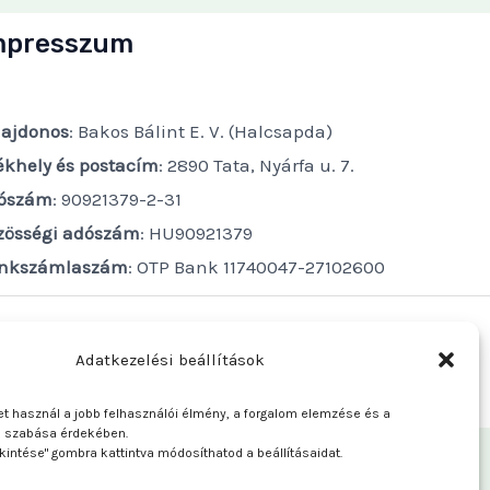
mpresszum
lajdonos
: Bakos Bálint E. V. (Halcsapda)
ékhely és postacím
: 2890 Tata, Nyárfa u. 7.
ószám
: 90921379-2-31
zösségi adószám
: HU90921379
nkszámlaszám
: OTP Bank 11740047-27102600
Adatkezelési beállítások
t használ a jobb felhasználói élmény, a forgalom elemzése és a
e szabása érdekében.
kintése" gombra kattintva módosíthatod a beállításaidat.