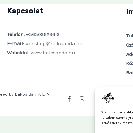
Kapcsolat
I
Telefon
: +36309628619
Tu
E-mail
:
webshop@halcsapda.hu
Sz
Weboldal
:
www.halcsapda.hu
Ad
Kö
Ba
red by Bakos Bálint E. V.
Weboldalunk sütike
tartalom személyr
A "Részletek megte