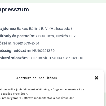
mpresszum
lajdonos
: Bakos Bálint E. V. (Halcsapda)
ékhely és postacím
: 2890 Tata, Nyárfa u. 7.
ószám
: 90921379-2-31
zösségi adószám
: HU90921379
nkszámlaszám
: OTP Bank 11740047-27102600
Adatkezelési beállítások
t használ a jobb felhasználói élmény, a forgalom elemzése és a
e szabása érdekében.
kintése" gombra kattintva módosíthatod a beállításaidat.