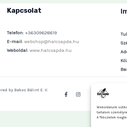
Kapcsolat
I
Telefon
: +36309628619
Tu
E-mail
:
webshop@halcsapda.hu
Sz
Weboldal
:
www.halcsapda.hu
Ad
Kö
Ba
red by Bakos Bálint E. V.
Weboldalunk sütike
tartalom személyr
A "Részletek megte