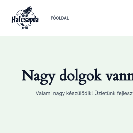
Skip
to
FŐOLDAL
content
Nagy dolgok vanna
Valami nagy készülődik! Üzletünk fejleszt