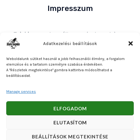
Impresszum
Tulajdonos
: Bakos Bálint E. V. (Halcsapda)
Székhely és postacím
: 2890 Tata, Nyárfa u. 7.
Adatkezelési beállítások
Adószám
: 90921379-2-31
Weboldalunk sütiket használ a jobb felhasználói élmény, a forgalom
Közösségi adószám
: HU90921379
elemzése és a tartalom személyre szabása érdekében.
A "Részletek megtekintése" gombra kattintva módosíthatod a
Bankszámlaszám
: OTP Bank 11740047-27102600
beállításaidat.
Manage services
Copyright © 2026 Bakos Bálint E. V. (Halcsapda). Powered
ELFOGADOM
by Bakos Bálint E. V. (Halcsapda).
ELUTASÍTOM
BEÁLLÍTÁSOK MEGTEKINTÉSE