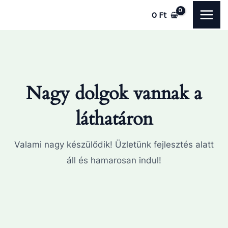
Skip
MAI
0
Ft
to
ME
content
Nagy dolgok vannak a
láthatáron
Valami nagy készülődik! Üzletünk fejlesztés alatt
áll és hamarosan indul!