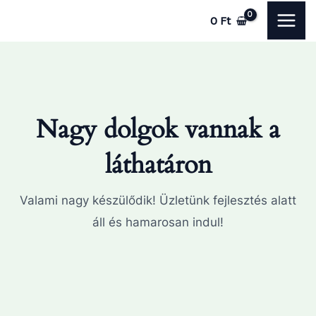
Skip
MAI
0
Ft
to
ME
content
Nagy dolgok vannak a
láthatáron
Valami nagy készülődik! Üzletünk fejlesztés alatt
áll és hamarosan indul!