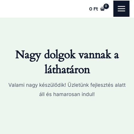
Skip
MAI
0
Ft
to
ME
content
Nagy dolgok vannak a
láthatáron
Valami nagy készülődik! Üzletünk fejlesztés alatt
áll és hamarosan indul!