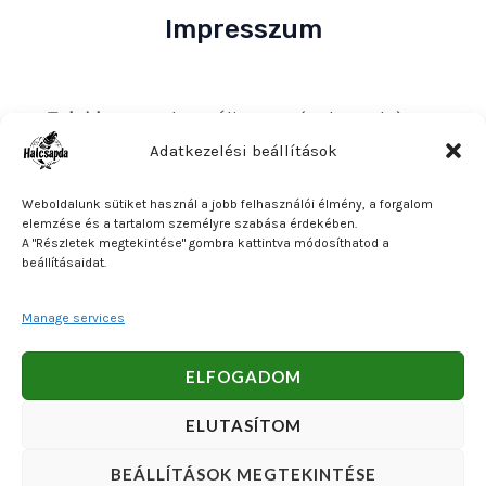
Impresszum
Tulajdonos
: Bakos Bálint E. V. (Halcsapda)
Székhely és postacím
: 2890 Tata, Nyárfa u. 7.
Adatkezelési beállítások
Adószám
: 90921379-2-31
Weboldalunk sütiket használ a jobb felhasználói élmény, a forgalom
Közösségi adószám
: HU90921379
elemzése és a tartalom személyre szabása érdekében.
A "Részletek megtekintése" gombra kattintva módosíthatod a
Bankszámlaszám
: OTP Bank 11740047-27102600
beállításaidat.
Manage services
Copyright © 2026 Bakos Bálint E. V. (Halcsapda). Powered
ELFOGADOM
by Bakos Bálint E. V. (Halcsapda).
ELUTASÍTOM
BEÁLLÍTÁSOK MEGTEKINTÉSE