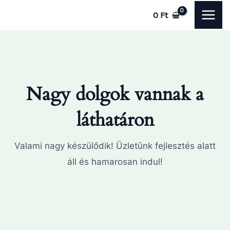
Skip
MAI
0
Ft
to
ME
content
Nagy dolgok vannak a
láthatáron
Valami nagy készülődik! Üzletünk fejlesztés alatt
áll és hamarosan indul!