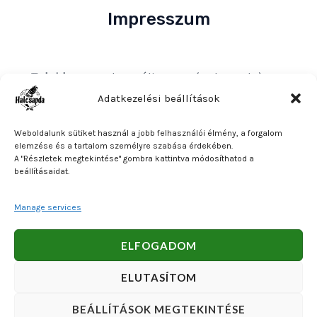
Impresszum
Tulajdonos
: Bakos Bálint E. V. (Halcsapda)
Székhely és postacím
: 2890 Tata, Nyárfa u. 7.
Adatkezelési beállítások
Adószám
: 90921379-2-31
Weboldalunk sütiket használ a jobb felhasználói élmény, a forgalom
Közösségi adószám
: HU90921379
elemzése és a tartalom személyre szabása érdekében.
A "Részletek megtekintése" gombra kattintva módosíthatod a
Bankszámlaszám
: OTP Bank 11740047-27102600
beállításaidat.
Manage services
Copyright © 2026 Bakos Bálint E. V. (Halcsapda). Powered
ELFOGADOM
by Bakos Bálint E. V. (Halcsapda).
ELUTASÍTOM
BEÁLLÍTÁSOK MEGTEKINTÉSE