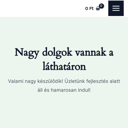
Skip
MAI
0
Ft
to
ME
content
Nagy dolgok vannak a
láthatáron
Valami nagy készülődik! Üzletünk fejlesztés alatt
áll és hamarosan indul!