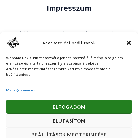
Impresszum
Tulajdonos
: Bakos Bálint E. V. (Halcsapda)
Székhely és postacím
: 2890 Tata, Nyárfa u. 7.
Adatkezelési beállítások
Adószám
: 90921379-2-31
Weboldalunk sütiket használ a jobb felhasználói élmény, a forgalom
Közösségi adószám
: HU90921379
elemzése és a tartalom személyre szabása érdekében.
A "Részletek megtekintése" gombra kattintva módosíthatod a
Bankszámlaszám
: OTP Bank 11740047-27102600
beállításaidat.
Manage services
Copyright © 2026 Bakos Bálint E. V. (Halcsapda). Powered
ELFOGADOM
by Bakos Bálint E. V. (Halcsapda).
ELUTASÍTOM
BEÁLLÍTÁSOK MEGTEKINTÉSE