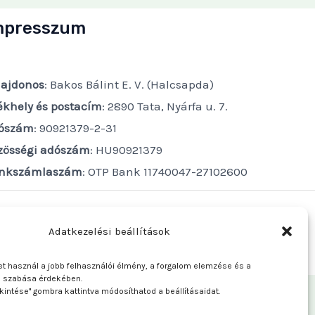
mpresszum
lajdonos
: Bakos Bálint E. V. (Halcsapda)
ékhely és postacím
: 2890 Tata, Nyárfa u. 7.
ószám
: 90921379-2-31
zösségi adószám
: HU90921379
nkszámlaszám
: OTP Bank 11740047-27102600
Adatkezelési beállítások
t használ a jobb felhasználói élmény, a forgalom elemzése és a
e szabása érdekében.
kintése" gombra kattintva módosíthatod a beállításaidat.