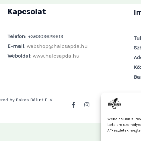
Kapcsolat
I
Telefon
: +36309628619
Tu
E-mail
:
webshop@halcsapda.hu
Sz
Weboldal
:
www.halcsapda.hu
Ad
Kö
Ba
red by Bakos Bálint E. V.
Weboldalunk sütike
tartalom személyr
A "Részletek megte