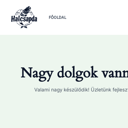
Skip
to
FŐOLDAL
content
Nagy dolgok vanna
Valami nagy készülődik! Üzletünk fejleszt