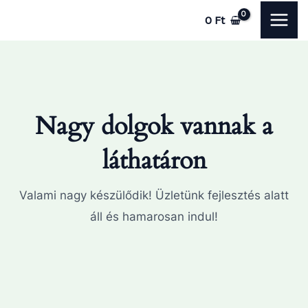
Skip
MAI
0
Ft
to
ME
content
Nagy dolgok vannak a
láthatáron
Valami nagy készülődik! Üzletünk fejlesztés alatt
áll és hamarosan indul!