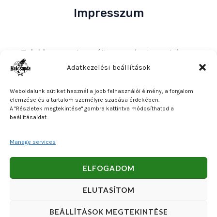
Impresszum
Tulajdonos
: Bakos Bálint E. V. (Halcsapda)
Székhely és postacím
: 2890 Tata, Nyárfa u. 7.
Adatkezelési beállítások
Adószám
: 90921379-2-31
Weboldalunk sütiket használ a jobb felhasználói élmény, a forgalom
Közösségi adószám
: HU90921379
elemzése és a tartalom személyre szabása érdekében.
A "Részletek megtekintése" gombra kattintva módosíthatod a
Bankszámlaszám
: OTP Bank 11740047-27102600
beállításaidat.
Manage services
Copyright © 2026 Bakos Bálint E. V. (Halcsapda). Powered
ELFOGADOM
by Bakos Bálint E. V. (Halcsapda).
ELUTASÍTOM
BEÁLLÍTÁSOK MEGTEKINTÉSE