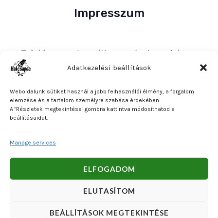
Impresszum
Tulajdonos
: Bakos Bálint E. V. (Halcsapda)
Székhely és postacím
: 2890 Tata, Nyárfa u. 7.
Adatkezelési beállítások
Adószám
: 90921379-2-31
Weboldalunk sütiket használ a jobb felhasználói élmény, a forgalom
Közösségi adószám
: HU90921379
elemzése és a tartalom személyre szabása érdekében.
A "Részletek megtekintése" gombra kattintva módosíthatod a
Bankszámlaszám
: OTP Bank 11740047-27102600
beállításaidat.
Manage services
Copyright © 2026 Bakos Bálint E. V. (Halcsapda). Powered
ELFOGADOM
by Bakos Bálint E. V. (Halcsapda).
ELUTASÍTOM
BEÁLLÍTÁSOK MEGTEKINTÉSE