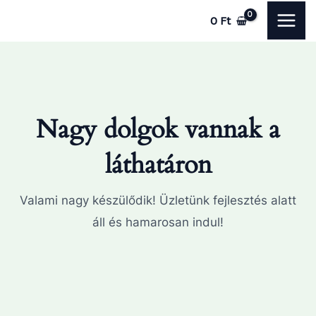
Skip
MAI
0
Ft
to
ME
content
Nagy dolgok vannak a
láthatáron
Valami nagy készülődik! Üzletünk fejlesztés alatt
áll és hamarosan indul!