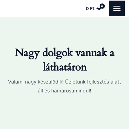
Skip
MAI
0
Ft
to
ME
content
Nagy dolgok vannak a
láthatáron
Valami nagy készülődik! Üzletünk fejlesztés alatt
áll és hamarosan indul!