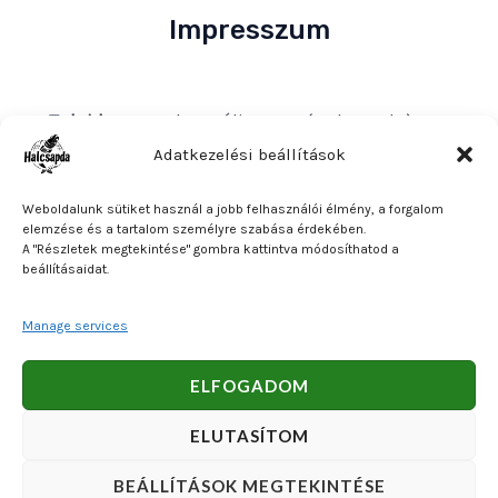
Impresszum
Tulajdonos
: Bakos Bálint E. V. (Halcsapda)
Székhely és postacím
: 2890 Tata, Nyárfa u. 7.
Adatkezelési beállítások
Adószám
: 90921379-2-31
Weboldalunk sütiket használ a jobb felhasználói élmény, a forgalom
Közösségi adószám
: HU90921379
elemzése és a tartalom személyre szabása érdekében.
A "Részletek megtekintése" gombra kattintva módosíthatod a
Bankszámlaszám
: OTP Bank 11740047-27102600
beállításaidat.
Manage services
Copyright © 2026 Bakos Bálint E. V. (Halcsapda). Powered
ELFOGADOM
by Bakos Bálint E. V. (Halcsapda).
ELUTASÍTOM
BEÁLLÍTÁSOK MEGTEKINTÉSE