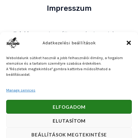
Impresszum
Tulajdonos
: Bakos Bálint E. V. (Halcsapda)
Székhely és postacím
: 2890 Tata, Nyárfa u. 7.
Adatkezelési beállítások
Adószám
: 90921379-2-31
Weboldalunk sütiket használ a jobb felhasználói élmény, a forgalom
Közösségi adószám
: HU90921379
elemzése és a tartalom személyre szabása érdekében.
A "Részletek megtekintése" gombra kattintva módosíthatod a
Bankszámlaszám
: OTP Bank 11740047-27102600
beállításaidat.
Manage services
Copyright © 2026 Bakos Bálint E. V. (Halcsapda). Powered
ELFOGADOM
by Bakos Bálint E. V. (Halcsapda).
ELUTASÍTOM
BEÁLLÍTÁSOK MEGTEKINTÉSE