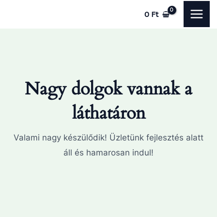
Skip
MAI
0
Ft
to
ME
content
Nagy dolgok vannak a
láthatáron
Valami nagy készülődik! Üzletünk fejlesztés alatt
áll és hamarosan indul!