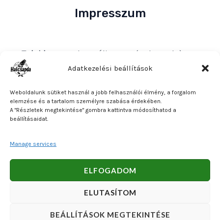
Impresszum
Tulajdonos
: Bakos Bálint E. V. (Halcsapda)
Székhely és postacím
: 2890 Tata, Nyárfa u. 7.
Adatkezelési beállítások
Adószám
: 90921379-2-31
Weboldalunk sütiket használ a jobb felhasználói élmény, a forgalom
Közösségi adószám
: HU90921379
elemzése és a tartalom személyre szabása érdekében.
A "Részletek megtekintése" gombra kattintva módosíthatod a
Bankszámlaszám
: OTP Bank 11740047-27102600
beállításaidat.
Manage services
Copyright © 2026 Bakos Bálint E. V. (Halcsapda). Powered
ELFOGADOM
by Bakos Bálint E. V. (Halcsapda).
ELUTASÍTOM
BEÁLLÍTÁSOK MEGTEKINTÉSE