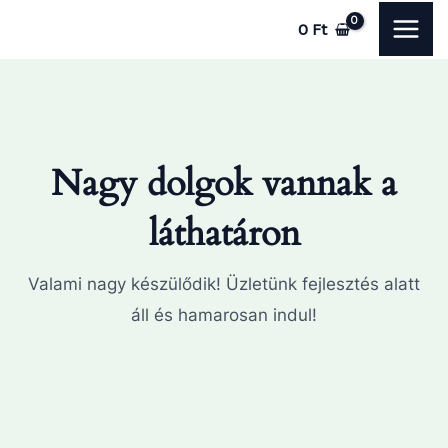
Skip
MAI
0
Ft
to
ME
content
Nagy dolgok vannak a
láthatáron
Valami nagy készülődik! Üzletünk fejlesztés alatt
áll és hamarosan indul!