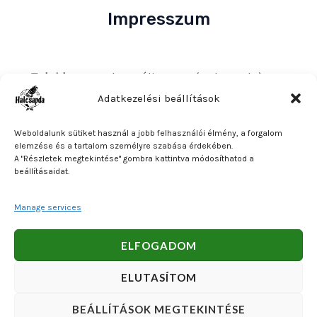
Impresszum
Tulajdonos
: Bakos Bálint E. V. (Halcsapda)
Székhely és postacím
: 2890 Tata, Nyárfa u. 7.
Adatkezelési beállítások
Adószám
: 90921379-2-31
Weboldalunk sütiket használ a jobb felhasználói élmény, a forgalom
Közösségi adószám
: HU90921379
elemzése és a tartalom személyre szabása érdekében.
A "Részletek megtekintése" gombra kattintva módosíthatod a
Bankszámlaszám
: OTP Bank 11740047-27102600
beállításaidat.
Manage services
Copyright © 2026 Bakos Bálint E. V. (Halcsapda). Powered
ELFOGADOM
by Bakos Bálint E. V. (Halcsapda).
ELUTASÍTOM
BEÁLLÍTÁSOK MEGTEKINTÉSE