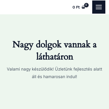
Skip
MAI
0
Ft
to
ME
content
Nagy dolgok vannak a
láthatáron
Valami nagy készülődik! Üzletünk fejlesztés alatt
áll és hamarosan indul!