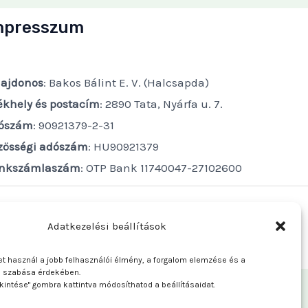
mpresszum
lajdonos
: Bakos Bálint E. V. (Halcsapda)
ékhely és postacím
: 2890 Tata, Nyárfa u. 7.
ószám
: 90921379-2-31
zösségi adószám
: HU90921379
nkszámlaszám
: OTP Bank 11740047-27102600
Adatkezelési beállítások
t használ a jobb felhasználói élmény, a forgalom elemzése és a
e szabása érdekében.
kintése" gombra kattintva módosíthatod a beállításaidat.