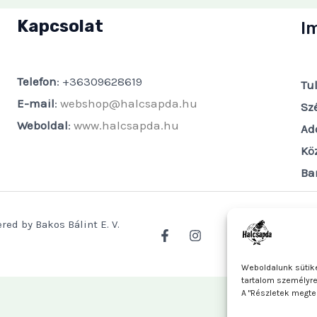
Kapcsolat
I
Telefon
: +36309628619
Tu
E-mail
:
webshop@halcsapda.hu
Sz
Weboldal
:
www.halcsapda.hu
Ad
Kö
Ba
red by Bakos Bálint E. V.
Weboldalunk sütike
tartalom személyr
A "Részletek megte