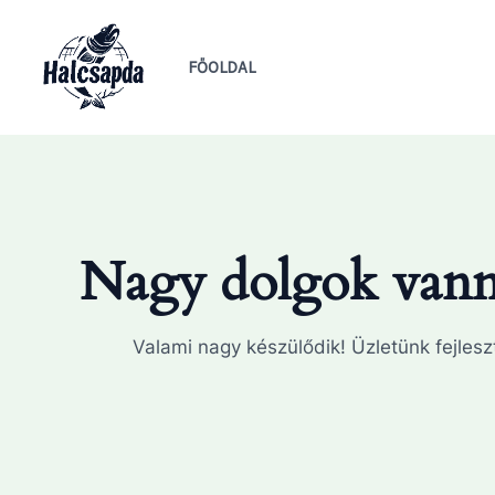
Skip
to
FŐOLDAL
content
Nagy dolgok vanna
Valami nagy készülődik! Üzletünk fejleszt