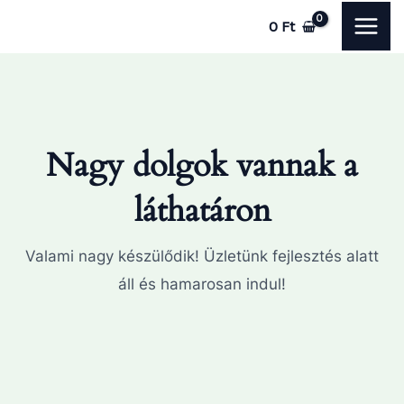
Skip
MAI
0
Ft
to
ME
content
Nagy dolgok vannak a
láthatáron
Valami nagy készülődik! Üzletünk fejlesztés alatt
áll és hamarosan indul!