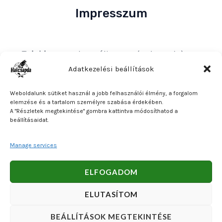
Impresszum
Tulajdonos
: Bakos Bálint E. V. (Halcsapda)
Székhely és postacím
: 2890 Tata, Nyárfa u. 7.
Adatkezelési beállítások
Adószám
: 90921379-2-31
Weboldalunk sütiket használ a jobb felhasználói élmény, a forgalom
Közösségi adószám
: HU90921379
elemzése és a tartalom személyre szabása érdekében.
A "Részletek megtekintése" gombra kattintva módosíthatod a
Bankszámlaszám
: OTP Bank 11740047-27102600
beállításaidat.
Manage services
Copyright © 2026 Bakos Bálint E. V. (Halcsapda). Powered
ELFOGADOM
by Bakos Bálint E. V. (Halcsapda).
ELUTASÍTOM
BEÁLLÍTÁSOK MEGTEKINTÉSE