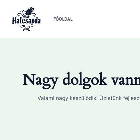
Skip
to
FŐOLDAL
content
Nagy dolgok vanna
Valami nagy készülődik! Üzletünk fejleszt