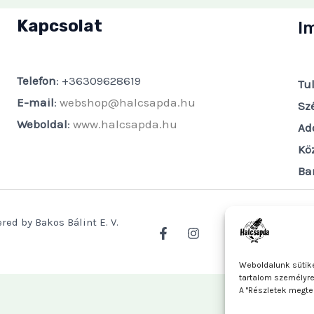
Kapcsolat
I
Telefon
: +36309628619
Tu
E-mail
:
webshop@halcsapda.hu
Sz
Weboldal
:
www.halcsapda.hu
Ad
Kö
Ba
red by Bakos Bálint E. V.
Weboldalunk sütike
tartalom személyr
A "Részletek megte