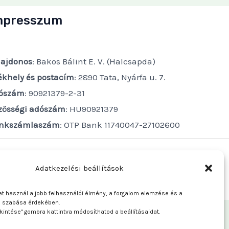
mpresszum
lajdonos
: Bakos Bálint E. V. (Halcsapda)
ékhely és postacím
: 2890 Tata, Nyárfa u. 7.
ószám
: 90921379-2-31
zösségi adószám
: HU90921379
nkszámlaszám
: OTP Bank 11740047-27102600
Adatkezelési beállítások
t használ a jobb felhasználói élmény, a forgalom elemzése és a
e szabása érdekében.
kintése" gombra kattintva módosíthatod a beállításaidat.