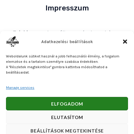
Impresszum
Tulajdonos
: Bakos Bálint E. V. (Halcsapda)
Székhely és postacím
: 2890 Tata, Nyárfa u. 7.
Adatkezelési beállítások
Adószám
: 90921379-2-31
Weboldalunk sütiket használ a jobb felhasználói élmény, a forgalom
Közösségi adószám
: HU90921379
elemzése és a tartalom személyre szabása érdekében.
A "Részletek megtekintése" gombra kattintva módosíthatod a
Bankszámlaszám
: OTP Bank 11740047-27102600
beállításaidat.
Manage services
Copyright © 2026 Bakos Bálint E. V. (Halcsapda). Powered
ELFOGADOM
by Bakos Bálint E. V. (Halcsapda).
ELUTASÍTOM
BEÁLLÍTÁSOK MEGTEKINTÉSE