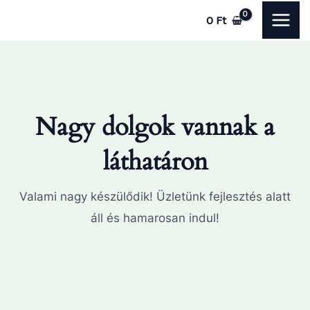
Skip
MAI
0
Ft
to
ME
content
Nagy dolgok vannak a
láthatáron
Valami nagy készülődik! Üzletünk fejlesztés alatt
áll és hamarosan indul!