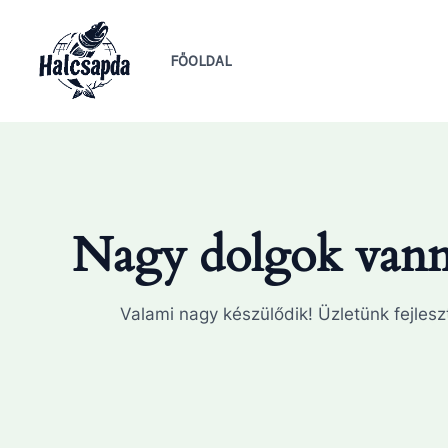
Skip
to
FŐOLDAL
content
Nagy dolgok vanna
Valami nagy készülődik! Üzletünk fejleszt