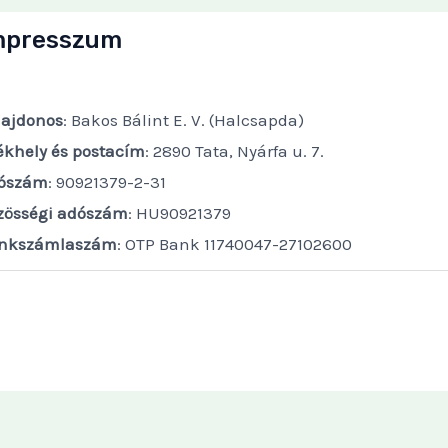
mpresszum
lajdonos
: Bakos Bálint E. V. (Halcsapda)
ékhely és postacím
: 2890 Tata, Nyárfa u. 7.
ószám
: 90921379-2-31
zösségi adószám
: HU90921379
nkszámlaszám
: OTP Bank 11740047-27102600