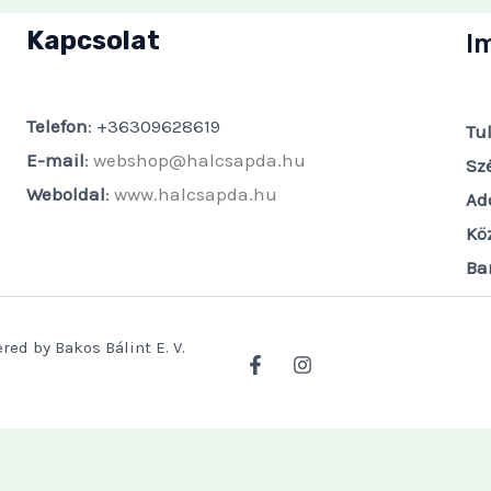
Kapcsolat
I
Telefon
: +36309628619
Tu
E-mail
:
webshop@halcsapda.hu
Sz
Weboldal
:
www.halcsapda.hu
Ad
Kö
Ba
red by Bakos Bálint E. V.