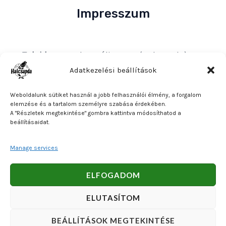
Impresszum
Tulajdonos
: Bakos Bálint E. V. (Halcsapda)
Székhely és postacím
: 2890 Tata, Nyárfa u. 7.
Adatkezelési beállítások
Adószám
: 90921379-2-31
Weboldalunk sütiket használ a jobb felhasználói élmény, a forgalom
Közösségi adószám
: HU90921379
elemzése és a tartalom személyre szabása érdekében.
A "Részletek megtekintése" gombra kattintva módosíthatod a
Bankszámlaszám
: OTP Bank 11740047-27102600
beállításaidat.
Manage services
Copyright © 2026 Bakos Bálint E. V. (Halcsapda). Powered
ELFOGADOM
by Bakos Bálint E. V. (Halcsapda).
ELUTASÍTOM
BEÁLLÍTÁSOK MEGTEKINTÉSE