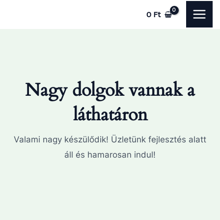
Skip
MAI
0
Ft
to
ME
content
Nagy dolgok vannak a
láthatáron
Valami nagy készülődik! Üzletünk fejlesztés alatt
áll és hamarosan indul!