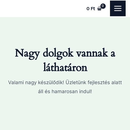
Skip
MAI
0
Ft
to
ME
content
Nagy dolgok vannak a
láthatáron
Valami nagy készülődik! Üzletünk fejlesztés alatt
áll és hamarosan indul!