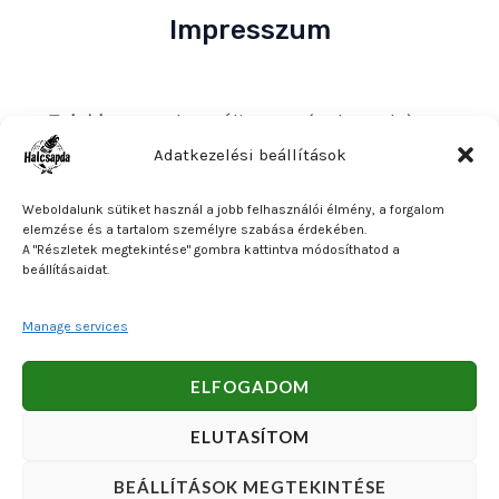
Impresszum
Tulajdonos
: Bakos Bálint E. V. (Halcsapda)
Székhely és postacím
: 2890 Tata, Nyárfa u. 7.
Adatkezelési beállítások
Adószám
: 90921379-2-31
Weboldalunk sütiket használ a jobb felhasználói élmény, a forgalom
Közösségi adószám
: HU90921379
elemzése és a tartalom személyre szabása érdekében.
A "Részletek megtekintése" gombra kattintva módosíthatod a
Bankszámlaszám
: OTP Bank 11740047-27102600
beállításaidat.
Manage services
Copyright © 2026 Bakos Bálint E. V. (Halcsapda). Powered
ELFOGADOM
by Bakos Bálint E. V. (Halcsapda).
ELUTASÍTOM
BEÁLLÍTÁSOK MEGTEKINTÉSE