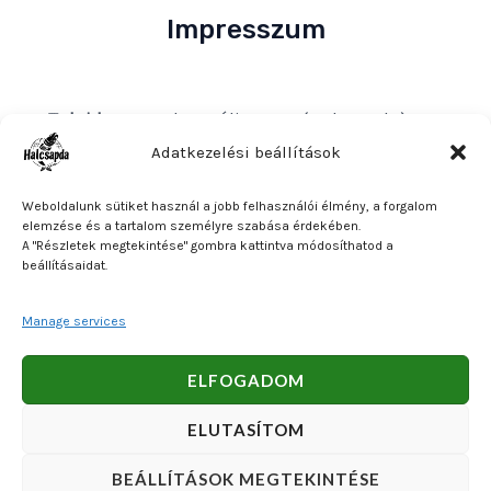
Impresszum
Tulajdonos
: Bakos Bálint E. V. (Halcsapda)
Székhely és postacím
: 2890 Tata, Nyárfa u. 7.
Adatkezelési beállítások
Adószám
: 90921379-2-31
Weboldalunk sütiket használ a jobb felhasználói élmény, a forgalom
Közösségi adószám
: HU90921379
elemzése és a tartalom személyre szabása érdekében.
A "Részletek megtekintése" gombra kattintva módosíthatod a
Bankszámlaszám
: OTP Bank 11740047-27102600
beállításaidat.
Manage services
Copyright © 2026 Bakos Bálint E. V. (Halcsapda). Powered
ELFOGADOM
by Bakos Bálint E. V. (Halcsapda).
ELUTASÍTOM
BEÁLLÍTÁSOK MEGTEKINTÉSE