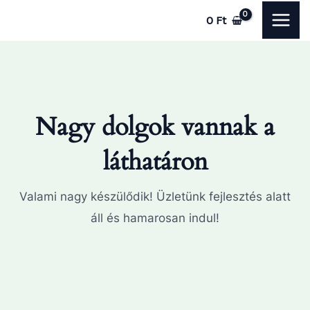
Skip
MAI
0
Ft
to
ME
content
Nagy dolgok vannak a
láthatáron
Valami nagy készülődik! Üzletünk fejlesztés alatt
áll és hamarosan indul!