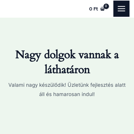
Skip
MAI
0
Ft
to
ME
content
Nagy dolgok vannak a
láthatáron
Valami nagy készülődik! Üzletünk fejlesztés alatt
áll és hamarosan indul!