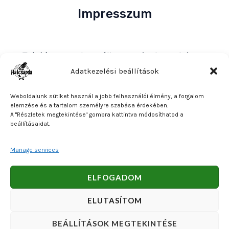
Impresszum
Tulajdonos
: Bakos Bálint E. V. (Halcsapda)
Székhely és postacím
: 2890 Tata, Nyárfa u. 7.
Adatkezelési beállítások
Adószám
: 90921379-2-31
Weboldalunk sütiket használ a jobb felhasználói élmény, a forgalom
Közösségi adószám
: HU90921379
elemzése és a tartalom személyre szabása érdekében.
A "Részletek megtekintése" gombra kattintva módosíthatod a
Bankszámlaszám
: OTP Bank 11740047-27102600
beállításaidat.
Manage services
Copyright © 2026 Bakos Bálint E. V. (Halcsapda). Powered
ELFOGADOM
by Bakos Bálint E. V. (Halcsapda).
ELUTASÍTOM
BEÁLLÍTÁSOK MEGTEKINTÉSE