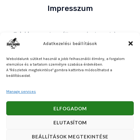
Impresszum
Tulajdonos
: Bakos Bálint E. V. (Halcsapda)
Székhely és postacím
: 2890 Tata, Nyárfa u. 7.
Adatkezelési beállítások
Adószám
: 90921379-2-31
Weboldalunk sütiket használ a jobb felhasználói élmény, a forgalom
Közösségi adószám
: HU90921379
elemzése és a tartalom személyre szabása érdekében.
A "Részletek megtekintése" gombra kattintva módosíthatod a
Bankszámlaszám
: OTP Bank 11740047-27102600
beállításaidat.
Manage services
Copyright © 2026 Bakos Bálint E. V. (Halcsapda). Powered
ELFOGADOM
by Bakos Bálint E. V. (Halcsapda).
ELUTASÍTOM
BEÁLLÍTÁSOK MEGTEKINTÉSE