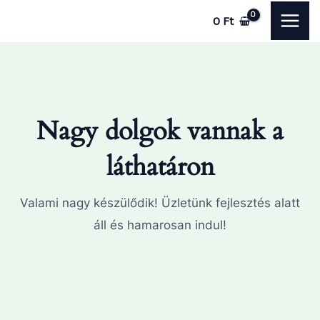
Skip
MAI
0
Ft
to
ME
content
Nagy dolgok vannak a
láthatáron
Valami nagy készülődik! Üzletünk fejlesztés alatt
áll és hamarosan indul!