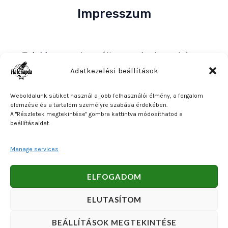
Impresszum
Tulajdonos
: Bakos Bálint E. V. (Halcsapda)
Székhely és postacím
: 2890 Tata, Nyárfa u. 7.
Adatkezelési beállítások
Adószám
: 90921379-2-31
Weboldalunk sütiket használ a jobb felhasználói élmény, a forgalom
Közösségi adószám
: HU90921379
elemzése és a tartalom személyre szabása érdekében.
A "Részletek megtekintése" gombra kattintva módosíthatod a
Bankszámlaszám
: OTP Bank 11740047-27102600
beállításaidat.
Manage services
Copyright © 2026 Bakos Bálint E. V. (Halcsapda). Powered
ELFOGADOM
by Bakos Bálint E. V. (Halcsapda).
ELUTASÍTOM
BEÁLLÍTÁSOK MEGTEKINTÉSE