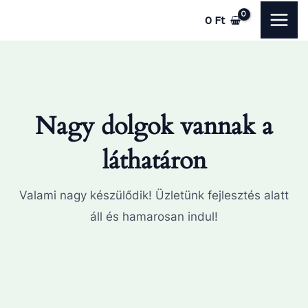
Skip
MAI
0
Ft
to
ME
content
Nagy dolgok vannak a
láthatáron
Valami nagy készülődik! Üzletünk fejlesztés alatt
áll és hamarosan indul!