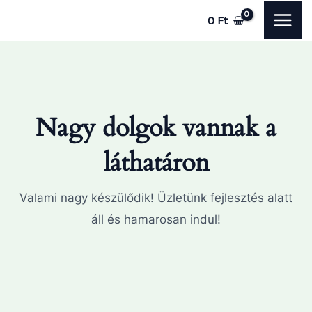
Skip
MAI
0
Ft
to
ME
content
Nagy dolgok vannak a
láthatáron
Valami nagy készülődik! Üzletünk fejlesztés alatt
áll és hamarosan indul!