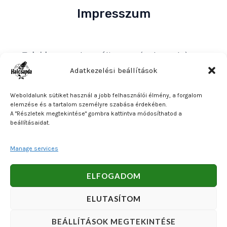
Impresszum
Tulajdonos
: Bakos Bálint E. V. (Halcsapda)
Székhely és postacím
: 2890 Tata, Nyárfa u. 7.
Adatkezelési beállítások
Adószám
: 90921379-2-31
Weboldalunk sütiket használ a jobb felhasználói élmény, a forgalom
Közösségi adószám
: HU90921379
elemzése és a tartalom személyre szabása érdekében.
A "Részletek megtekintése" gombra kattintva módosíthatod a
Bankszámlaszám
: OTP Bank 11740047-27102600
beállításaidat.
Manage services
Copyright © 2026 Bakos Bálint E. V. (Halcsapda). Powered
ELFOGADOM
by Bakos Bálint E. V. (Halcsapda).
ELUTASÍTOM
BEÁLLÍTÁSOK MEGTEKINTÉSE