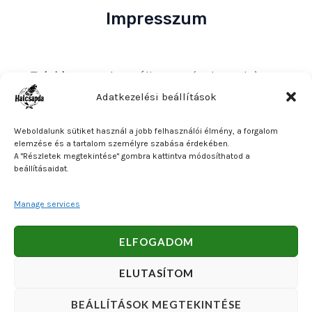
Impresszum
Tulajdonos
: Bakos Bálint E. V. (Halcsapda)
Székhely és postacím
: 2890 Tata, Nyárfa u. 7.
Adatkezelési beállítások
Adószám
: 90921379-2-31
Weboldalunk sütiket használ a jobb felhasználói élmény, a forgalom
Közösségi adószám
: HU90921379
elemzése és a tartalom személyre szabása érdekében.
A "Részletek megtekintése" gombra kattintva módosíthatod a
Bankszámlaszám
: OTP Bank 11740047-27102600
beállításaidat.
Manage services
Copyright © 2026 Bakos Bálint E. V. (Halcsapda). Powered
ELFOGADOM
by Bakos Bálint E. V. (Halcsapda).
ELUTASÍTOM
BEÁLLÍTÁSOK MEGTEKINTÉSE