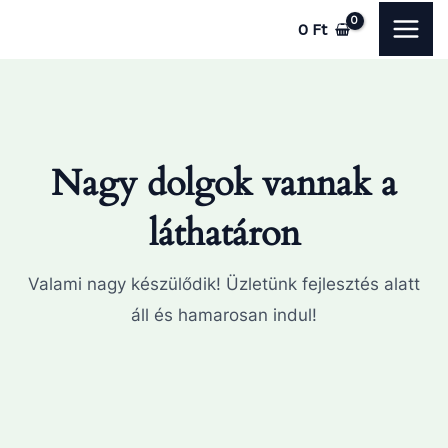
Skip
MAI
0
Ft
to
ME
content
Nagy dolgok vannak a
láthatáron
Valami nagy készülődik! Üzletünk fejlesztés alatt
áll és hamarosan indul!