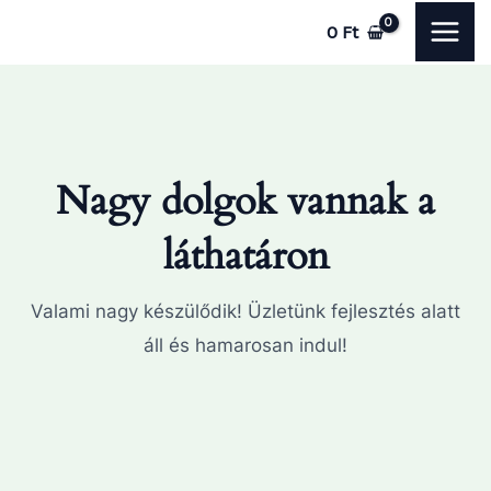
Skip
MAI
0
Ft
to
ME
content
Nagy dolgok vannak a
láthatáron
Valami nagy készülődik! Üzletünk fejlesztés alatt
áll és hamarosan indul!