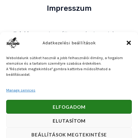
Impresszum
Tulajdonos
: Bakos Bálint E. V. (Halcsapda)
Székhely és postacím
: 2890 Tata, Nyárfa u. 7.
Adatkezelési beállítások
Adószám
: 90921379-2-31
Weboldalunk sütiket használ a jobb felhasználói élmény, a forgalom
Közösségi adószám
: HU90921379
elemzése és a tartalom személyre szabása érdekében.
A "Részletek megtekintése" gombra kattintva módosíthatod a
Bankszámlaszám
: OTP Bank 11740047-27102600
beállításaidat.
Manage services
Copyright © 2026 Bakos Bálint E. V. (Halcsapda). Powered
ELFOGADOM
by Bakos Bálint E. V. (Halcsapda).
ELUTASÍTOM
BEÁLLÍTÁSOK MEGTEKINTÉSE