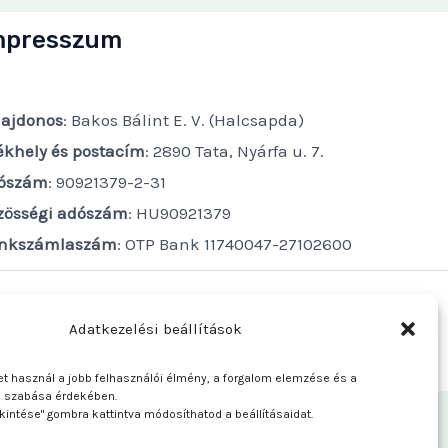
mpresszum
lajdonos
: Bakos Bálint E. V. (Halcsapda)
ékhely és postacím
: 2890 Tata, Nyárfa u. 7.
ószám
: 90921379-2-31
zösségi adószám
: HU90921379
nkszámlaszám
: OTP Bank 11740047-27102600
Adatkezelési beállítások
t használ a jobb felhasználói élmény, a forgalom elemzése és a
e szabása érdekében.
kintése" gombra kattintva módosíthatod a beállításaidat.