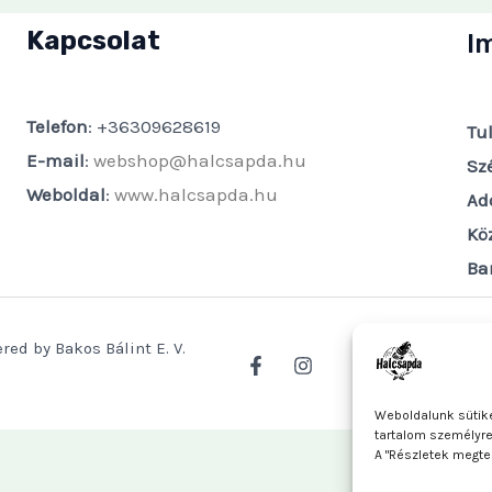
Kapcsolat
I
Telefon
: +36309628619
Tu
E-mail
:
webshop@halcsapda.hu
Sz
Weboldal
:
www.halcsapda.hu
Ad
Kö
Ba
red by Bakos Bálint E. V.
Weboldalunk sütike
tartalom személyr
A "Részletek megte