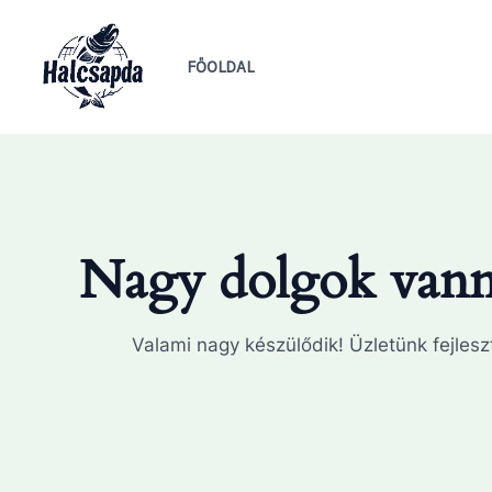
Skip
to
FŐOLDAL
content
Nagy dolgok vanna
Valami nagy készülődik! Üzletünk fejleszt