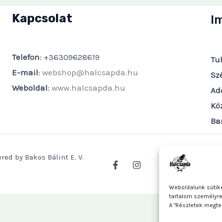
Kapcsolat
I
Telefon
: +36309628619
Tu
E-mail
:
webshop@halcsapda.hu
Sz
Weboldal
:
www.halcsapda.hu
Ad
Kö
Ba
red by Bakos Bálint E. V.
Weboldalunk sütike
tartalom személyr
A "Részletek megte