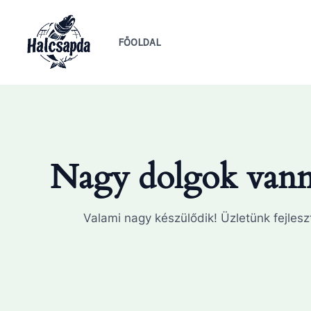
Skip
to
FŐOLDAL
content
Nagy dolgok vanna
Valami nagy készülődik! Üzletünk fejleszt