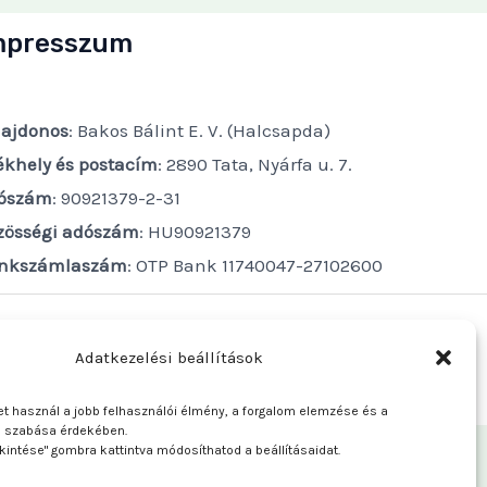
mpresszum
lajdonos
: Bakos Bálint E. V. (Halcsapda)
ékhely és postacím
: 2890 Tata, Nyárfa u. 7.
ószám
: 90921379-2-31
zösségi adószám
: HU90921379
nkszámlaszám
: OTP Bank 11740047-27102600
Adatkezelési beállítások
t használ a jobb felhasználói élmény, a forgalom elemzése és a
e szabása érdekében.
kintése" gombra kattintva módosíthatod a beállításaidat.