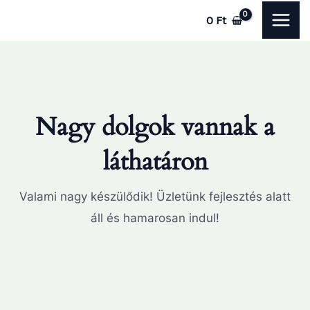
Skip
MAI
0
Ft
to
ME
content
Nagy dolgok vannak a
láthatáron
Valami nagy készülődik! Üzletünk fejlesztés alatt
áll és hamarosan indul!