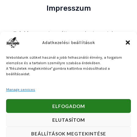
Impresszum
Tulajdonos
: Bakos Bálint E. V. (Halcsapda)
Székhely és postacím
: 2890 Tata, Nyárfa u. 7.
Adatkezelési beállítások
Adószám
: 90921379-2-31
Weboldalunk sütiket használ a jobb felhasználói élmény, a forgalom
Közösségi adószám
: HU90921379
elemzése és a tartalom személyre szabása érdekében.
A "Részletek megtekintése" gombra kattintva módosíthatod a
Bankszámlaszám
: OTP Bank 11740047-27102600
beállításaidat.
Manage services
Copyright © 2026 Bakos Bálint E. V. (Halcsapda). Powered
ELFOGADOM
by Bakos Bálint E. V. (Halcsapda).
ELUTASÍTOM
BEÁLLÍTÁSOK MEGTEKINTÉSE